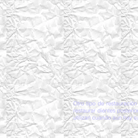
Otro tipo de restauración
restaurar dientes posteri
utilizan cuando aún hay su