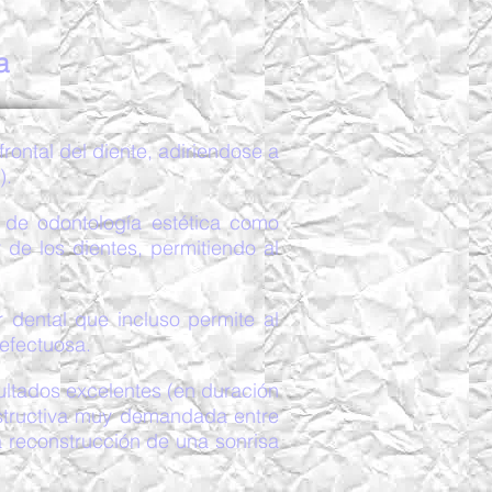
a
rontal del diente, adiriendose a
).
 de odontología estética como
 de los dientes, permitiendo al
 dental que incluso permite al
defectuosa.
ultados excelentes (en duración
onstructiva muy demandada entre
a reconstrucción de una sonrisa