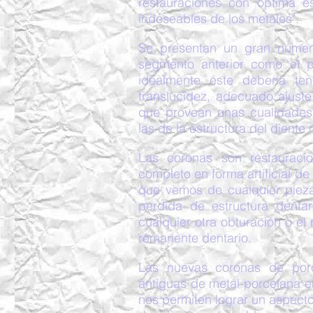
restauraciones con óptima es
indeseables de los metales".
Se presentan un gran número
segmento anterior como el po
idealmente éste debería tene
translucidez, adecuado ajuste
que provean unas cualidades 
las de la estructura del diente 
Las coronas son restaurac
completo en forma artificial de 
que vemos de cualquier pieza
perdida de estructura dentar
cualquier otra obturación o el 
remanente dentario.
Las nuevas coronas de porc
antiguas de metal-porcelana e
nos permiten lograr un aspec