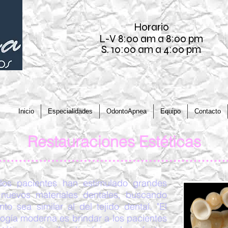
Horario
L-V 8:00 am a 8:00 pm
S. 10:00 am a 4:00 pm
Inicio
Especialidades
OdontoApnea
Equipo
Contacto
Restauraciones Estéticas
 los pacientes han estimulado grandes
 nuevos materiales dentales, buscando
o sea similar al del tejido dental. "El
ología moderna es brindar a los pacientes