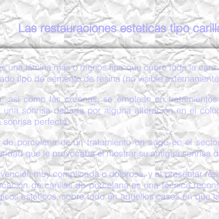
Las restauraciones esteticas tipo carill
es una lámina más o menos fina que cubre toda la cara f
ado tipo de cemento de resina (no visible externamente
na, así como las coronas, se emplean en tratamientos
 una sonrisa dañada por alguna alteración en el color
a sonrisa perfecta.
s de porcelana es un tratamiento en auge en el sector
uridad que le provocaba el mostrar su antigua sonrisa 
ervención muy complicada o dolorosa, y al presentar res
olocación de carillas de porcelana es una técnica rec
gicos estéticos, sobre todo en aquellos casos en que l