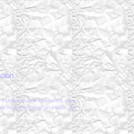
acion
 indirectas que utilizamos para
 se requiere tomar un molde. Se