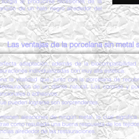
surgía al producirse recesiones de la
arición de un halo negro alrededor del
Las ventajas de la porcelana sin metal 
perfecta adaptación, además de la biocompatibilidad
auraciones individualizadas con muy alta estética.
ona la vitalidad que, junto con la porcelana de recub
a restauración de un diente natural. Las coronas y 
encionales o adhesivos.
 que pueden lograrse son sorprendentes.
ntienen aleaciones de ningún metal, lo cual significa
 trae como resultado una buena respuesta de los tejido
encías alrededor de las restauraciones.