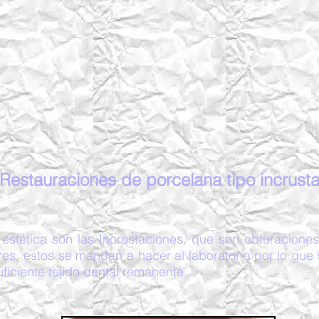
Restauraciones de porcelana tipo incrust
 estética son las Incrustaciones, que son obturaciones
ores, estos se mandan a hacer al laboratorio por lo que
ficiente tejido dental remanente.