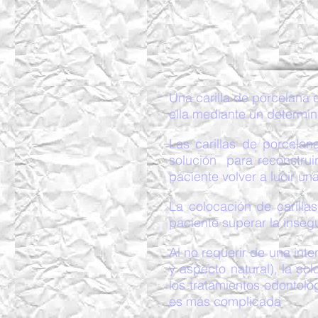
Una carilla de porcelana 
ella mediante un determin
Las carillas de porcela
solución para reconstruir
paciente volver a lucir un
La colocación de carilla
paciente superar la inseg
Al no requerir de una int
y aspecto natural), la c
los tratamientos odontoló
es más complicada