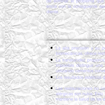
de eliminar el problema que 
encía con la consiguiente ap
diente.
La alta precisión y su 
biomecánicas, ofrece rest
La translucidez proporci
imposible distinguir un
utilizando cementos conv
Los resultados estéticos
Las restauraciones no co
alérgicas son nulos. Esto
mantiene la salud de las 