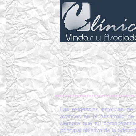
Las exigencias estéticas de
avances en el desarrollo de
siempre que su comportamient
principal objetivo de la odont