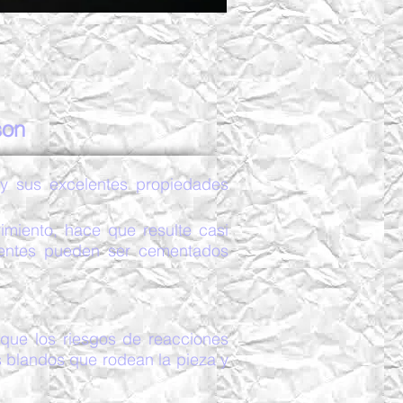
son
 y sus excelentes propiedades
rimiento, hace que resulte casi
puentes pueden ser cementados
 que los riesgos de reacciones
s blandos que rodean la pieza y