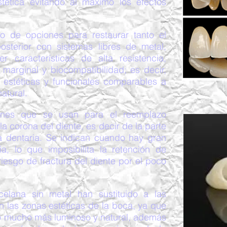
tética evitando al máximo los efectos
 de opciones para restaurar tanto el
sterior con sistemas libres de metal,
r características de alta resistencia,
 marginal y biocompatibilidad; es decir,
estéticas y funcionales comparables a
natural.
iones que se usan para el reemplazo
la corona del diente, es decir de la parte
 dentaria. Se indican cuando hay gran
ia, lo que imposibilita la retención de
riesgo de fractura del diente por el poco
elana sin metal han sustituido a las
n las zonas estéticas de la boca, ya que
to mucho más luminoso y natural, además