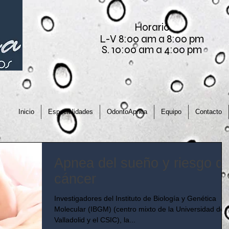
Horario
L-V 8:00 am a 8:00 pm
S. 10:00 am a 4:00 pm
Inicio
Especialidades
OdontoApnea
Equipo
Contacto
Apnea del sueño y riesgo d
cáncer
Investigadores del Instituto de Biología y Genética
Molecular (IBGM) (centro mixto de la Universidad de
Valladolid y el CSIC), la...