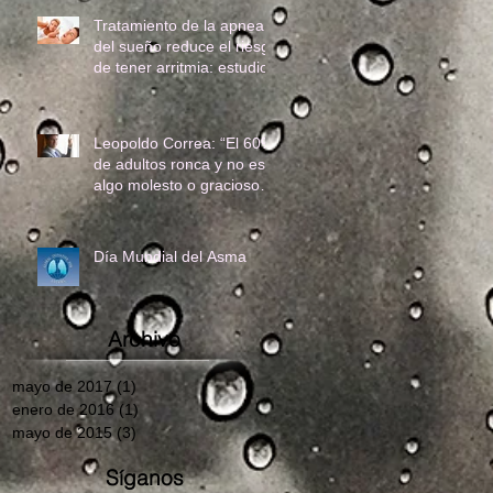
Tratamiento de la apnea
del sueño reduce el riesgo
de tener arritmia: estudio
Leopoldo Correa: “El 60%
de adultos ronca y no es
algo molesto o gracioso,
puede ser grave”
Día Mundial del Asma
Archivo
mayo de 2017
(1)
1 entrada
enero de 2016
(1)
1 entrada
mayo de 2015
(3)
3 entradas
Síganos