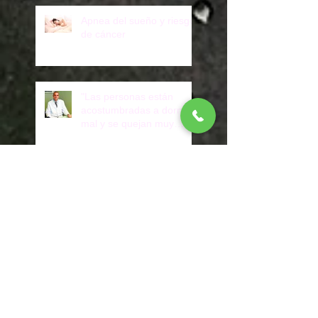
Apnea del sueño y riesgo
de cáncer
"Las personas están
acostumbradas a dormir
mal y se quejan muy
poco"
Tratamiento de la apnea
del sueño reduce el riesgo
de tener arritmia: estudio
Leopoldo Correa: “El 60%
de adultos ronca y no es
algo molesto o gracioso,
puede ser grave”